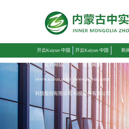
开云Kaiyun·中国官方网站(www.kaiyun.com)-科技
开云Kaiyun·中国
开云Kaiyun·中国
新
官方网站
官方网站
(www.kaiyun.com)-
(www.kaiyun.com)-
科技股份有限公司
科技股份有限公司