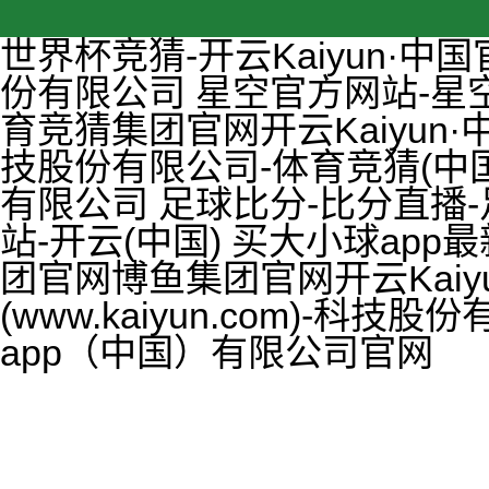
世界杯竞猜-开云Kaiyun·中国官方
份有限公司
星空官方网站-星空o
育竞猜集团官网开云Kaiyun·中国
技股份有限公司-体育竞猜(中国
有限公司
足球比分-比分直播
站-开云(中国)
买大小球app
团官网博鱼集团官网开云Kaiy
(www.kaiyun.com)-科技
app（中国）有限公司官网