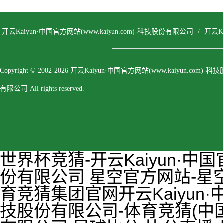
开云Kaiyun·中国官方网站(www.kaiyun.com)-科技股份有限公司
/
开云K
Copyright © 2002-2026 开云Kaiyun·中国官方网站(www.kaiyun.com)-科
有限公司 All rights reserved.
世界杯竞猜-开云Kaiyun·中国官方
份有限公司
星空官方网站-星空o
育竞猜集团官网开云Kaiyun·中国
技股份有限公司-体育竞猜(中国