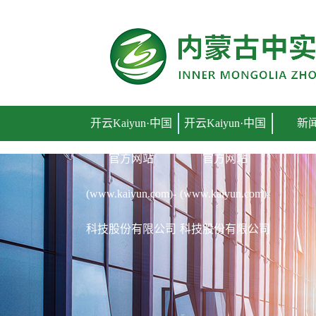
开云Kaiyun·中国官方网站(www.kaiyun.com)-科技
开云Kaiyun·中国
开云Kaiyun·中国
新
官方网站
官方网站
(www.kaiyun.com)-
(www.kaiyun.com)-
科技股份有限公司
科技股份有限公司