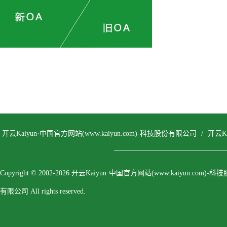
开云Kaiyun·中国官方网站(www.kaiyun.com)-科技股份有限公司
/
开云K
Copyright © 2002-2026 开云Kaiyun·中国官方网站(www.kaiyun.com)-科
有限公司 All rights reserved.