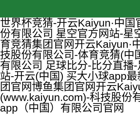
世界杯竞猜-开云Kaiyun·中国官方
份有限公司
星空官方网站-星空o
育竞猜集团官网开云Kaiyun·中国
技股份有限公司-体育竞猜(中国
有限公司
足球比分-比分直播
站-开云(中国)
买大小球app
团官网博鱼集团官网开云Kaiy
(www.kaiyun.com)-科技
app（中国）有限公司官网