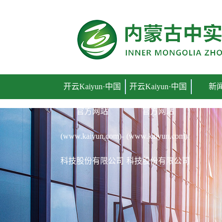
开云Kaiyun·中国官方网站(www.kaiyun.com)-科技
开云Kaiyun·中国
开云Kaiyun·中国
新
官方网站
官方网站
(www.kaiyun.com)-
(www.kaiyun.com)-
科技股份有限公司
科技股份有限公司