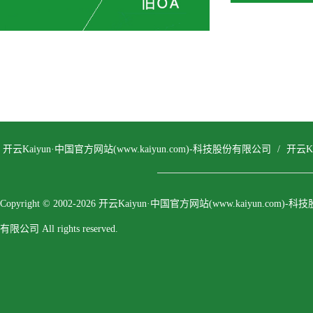
开云Kaiyun·中国官方网站(www.kaiyun.com)-科技股份有限公司
/
开云K
Copyright © 2002-2026 开云Kaiyun·中国官方网站(www.kaiyun.com)-科
有限公司 All rights reserved.