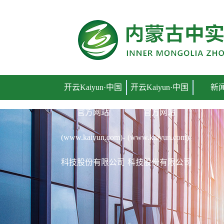
开云Kaiyun·中国官方网站(www.kaiyun.com)-科技
开云Kaiyun·中国
开云Kaiyun·中国
新
官方网站
官方网站
(www.kaiyun.com)-
(www.kaiyun.com)-
科技股份有限公司
科技股份有限公司