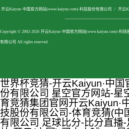
开云Kaiyun·中国官方网站(www.kaiyun.com)-科技股份有限公司
/
开云K
Copyright © 2002-2026 开云Kaiyun·中国官方网站(www.kaiyun.com)-科
有限公司 All rights reserved.
世界杯竞猜-开云Kaiyun·中国官方
份有限公司
星空官方网站-星空o
育竞猜集团官网开云Kaiyun·中国
技股份有限公司-体育竞猜(中国
有限公司
足球比分-比分直播