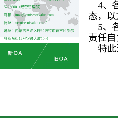
4、
5223600（经营管理部）
态，以
邮箱：imzs@cruisesofvalue.com
网址：//cruisesofvalue.com/
5、
地址：内蒙古自治区呼和浩特市赛罕区鄂尔
责任自
多斯东街12号银联大厦10层
特此