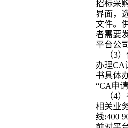
招标采购平
界面，
文件。
者需要
平台公
（3
办理C
书具体
“CA申
（4
相关业
线:40
前对平