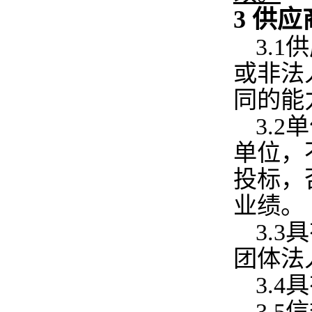
3
供应
3.
或非法
同的能
3.
单位，
投标，
业绩。
3.
团体法
3.
3.