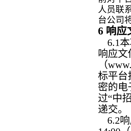
人员联
台公司
6 响
6.
响应文
（www
标平台
密的电
过“中招
递交。
6.2