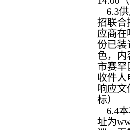
14:0
6.
招联合招
应商在
份已装
色，内
市赛罕
收件人电话
响应文
标）
6.
址为ww