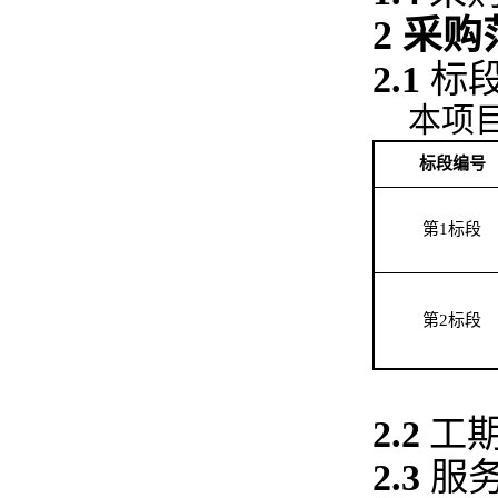
2
采购
2.
1
标
本项
标段编号
第1标段
第2标段
2.2
工
2.
3
服