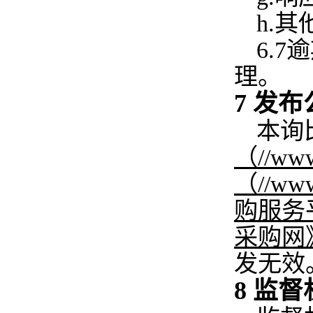
h.
6.
理。
7 发
本询
（//w
（//ww
购服务平
采购网》（
发无效
8 监