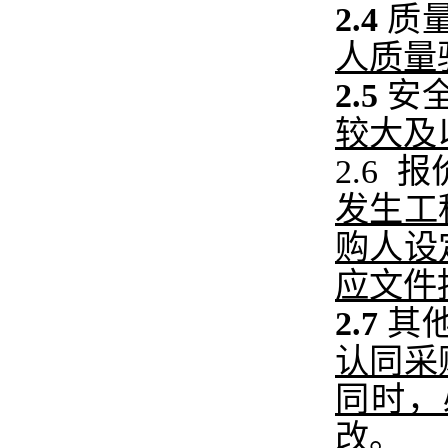
2.
4
质
人质量
2.
5
安
较大及
2.6 
发生工
购人设
应文件
2.
7
其
认同采
同时，
改。