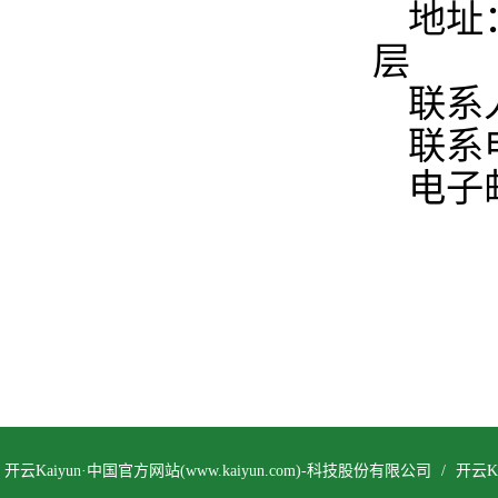
地址
层
联系
联系电话
电子邮
开云Kaiyun·中国官方网站(www.kaiyun.com)-科技股份有限公司
/
开云K