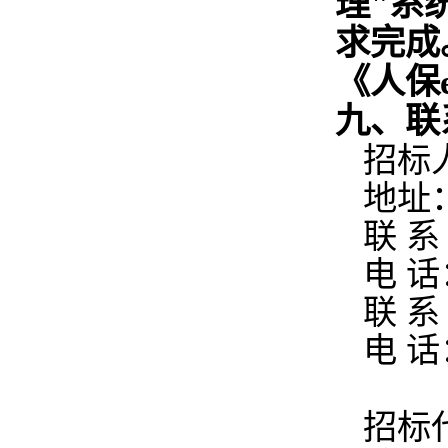
理"系
求完成
《人保
九、联
招标
地址
联 
电 话：
联 
电 话：
招标