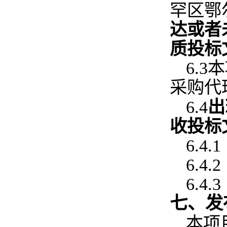
罕区鄂
达或者
质投标
6.
采购代
6.4
出
收投标
6.
6.
6.
七、发
本项