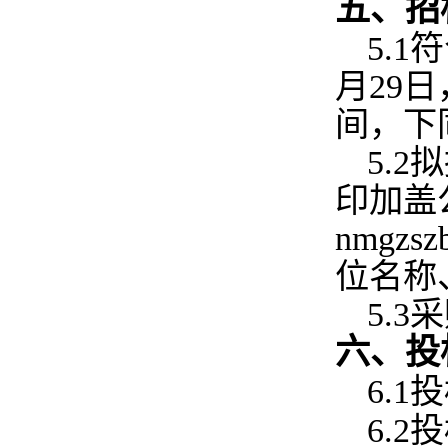
五、招
5.1
月29日
间，下
5.
印加盖
nmgz
位名称
5.
六、投
6.
6.