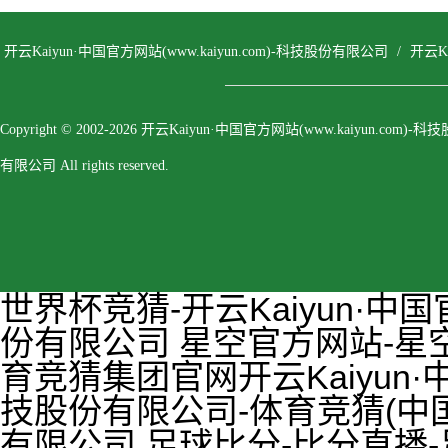
开云Kaiyun·中国官方网站(www.kaiyun.com)-科技股份有限公司
/
开云K
Copyright © 2002-2026 开云Kaiyun·中国官方网站(www.kaiyun.com)-科
有限公司 All rights reserved.
世界杯竞猜-开云Kaiyun·中国官方
份有限公司
星空官方网站-星空o
育竞猜集团官网开云Kaiyun·中国
技股份有限公司-体育竞猜(中国
有限公司
足球比分-比分直播