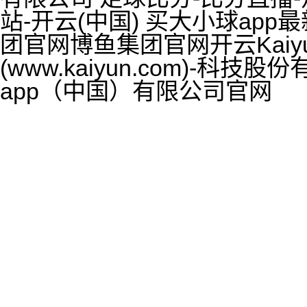
站-开云(中国)
买大小球app
团官网博鱼集团官网开云Kaiy
(www.kaiyun.com)-科技
app（中国）有限公司官网