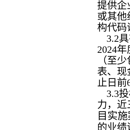
提供企
或其他
构代码
3.
202
（至少
表、现
止日前
3.
力，近
目实施
的业绩