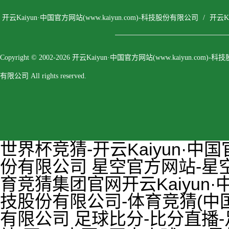
开云Kaiyun·中国官方网站(www.kaiyun.com)-科技股份有限公司
/
开云K
Copyright © 2002-2026 开云Kaiyun·中国官方网站(www.kaiyun.com)-科
有限公司 All rights reserved.
世界杯竞猜-开云Kaiyun·中国官方
份有限公司
星空官方网站-星空o
育竞猜集团官网开云Kaiyun·中国
技股份有限公司-体育竞猜(中国
有限公司
足球比分-比分直播