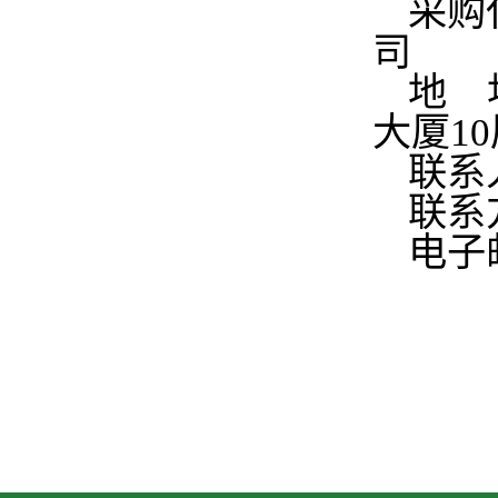
采购
司
地 
大厦10
联系
联系方
电子邮