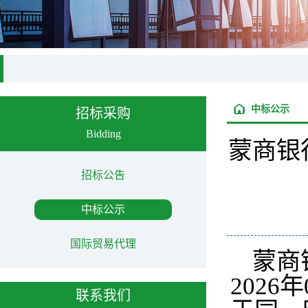
中标公示
招标采购
Bidding
蒙商银
招标公告
中标公示
国际贸易代理
蒙商
202
联系我们