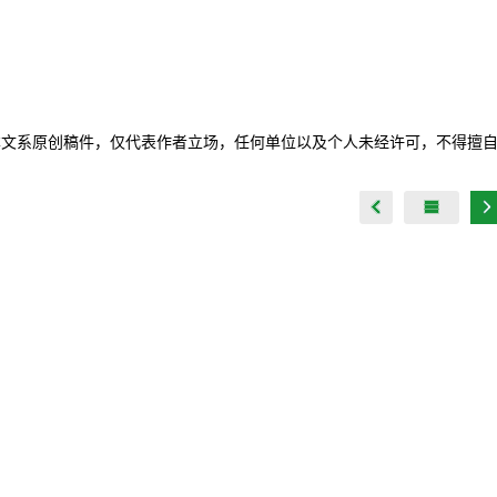
本文系原创稿件，仅代表作者立场，任何单位以及个人未经许可，不得擅