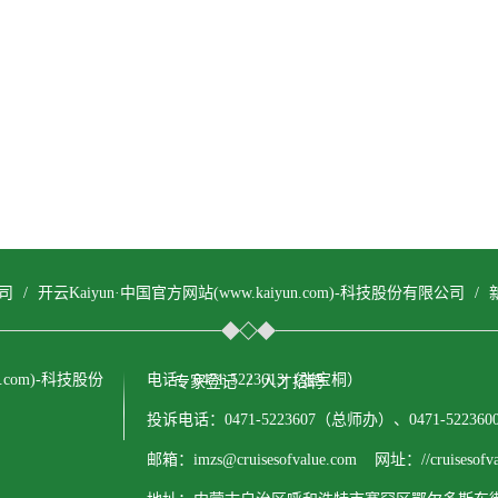
公司
/
开云Kaiyun·中国官方网站(www.kaiyun.com)-科技股份有限公司
/
un.com)-科技股份
电话：0471-5223613（张宝桐）
专家登记
/
人才招聘
投诉电话：0471-5223607（总师办）、0471-522
邮箱：imzs@cruisesofvalue.com 网址：//cruisesofva