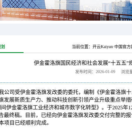
规划
当前位置：
开云Kaiyun·中国官方
伊金霍洛旗国民经济和社会发展“十五五”
发布时间：2026-01-09 浏览
我公司受伊金霍洛旗发改委的委托，编制《伊金霍洛旗十
旗发展新质生产力、推动科技创新引领产业升级重点举措
期间伊金霍洛旗工业经济和城市数字化转型》。于2025年
告最终稿。目前，已经向伊金霍洛旗发改委交付完整的报
本项目已经顺利完成。