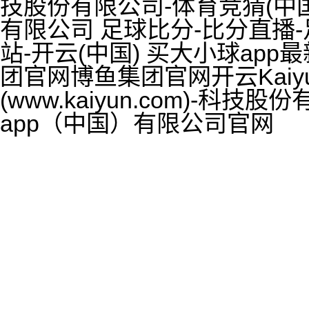
技股份有限公司-体育竞猜(中国
有限公司
足球比分-比分直播
站-开云(中国)
买大小球app
团官网博鱼集团官网开云Kaiy
(www.kaiyun.com)-科技
app（中国）有限公司官网