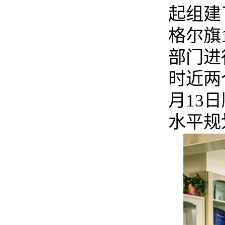
起组建
格尔旗
部门进
时近两
月13
水平规