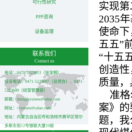
可行性研究
实现第
203
PPP咨询
使命下
设备监理
五五”
联系我们
“十五
Contact us
创造性
电话：0471-5223613（张宝桐）
质量，
投诉电话：0471-5223607（总师办）、0471-
5223600（经营管理部）
准格
邮箱：imzs@cruisesofvalue.com
案》的
网址：//cruisesofvalue.com/
地址：内蒙古自治区呼和浩特市赛罕区鄂尔
题，我
多斯东街12号银联大厦10层