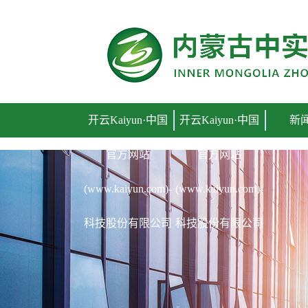
开云Kaiyun·中国官方网站(www.kaiyun.com)-科技
开云Kaiyun·中国
开云Kaiyun·中国
新
官方网站
官方网站
(www.kaiyun.com)-
(www.kaiyun.com)-
科技股份有限公司
科技股份有限公司