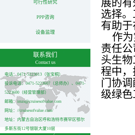
展的有
可行性研究
选择。
PPP咨询
有助于
设备监理
作为
责任公
联系我们
头生物
Contact us
程中，
电话：0471-5223613（张宝桐）
门协调
投诉电话：0471-5223607（总师办）、0471-
级绿色
5223600（经营管理部）
邮箱：imzs@cruisesofvalue.com
网址：//cruisesofvalue.com/
地址：内蒙古自治区呼和浩特市赛罕区鄂尔
多斯东街12号银联大厦10层