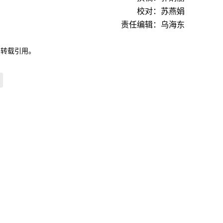
校对：苏燕娟
责任编辑：乌海东
自转载引用。