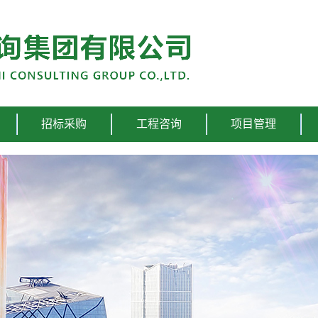
股份有限公司
招标采购
工程咨询
项目管理