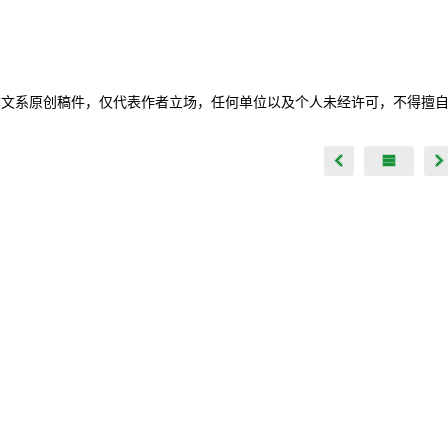
本文系原创稿件，仅代表作者立场，任何单位以及个人未经许可，不得擅