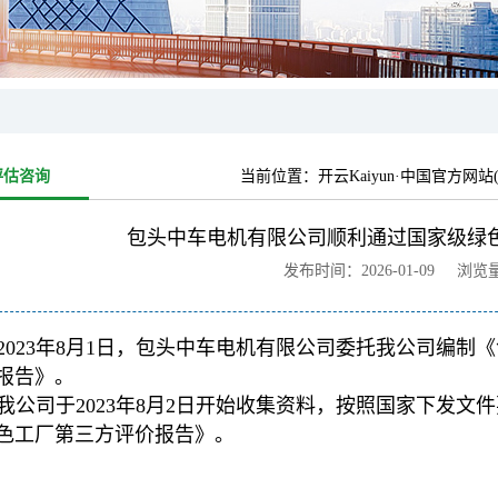
评估咨询
当前位置：
开云Kaiyun·中国官方网站(
包头中车电机有限公司顺利通过国家级绿
发布时间：2026-01-09 浏览
2023年8月1日，包头中车电机有限公司委托我公司编
报告》。
我公司于2023年8月2日开始收集资料，按照国家下发
色工厂第三方评价报告》。