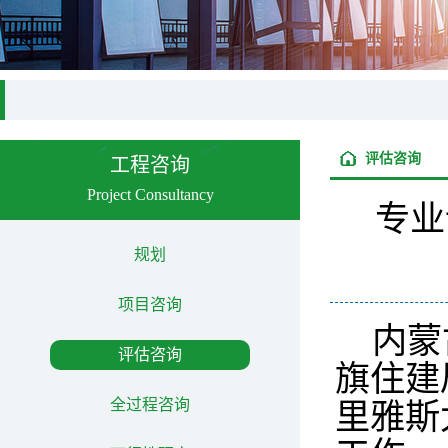
评估咨询
工程咨询
Project Consultancy
专业
规划
项目咨询
内蒙
评估咨询
旗住建
全过程咨询
里雅斯