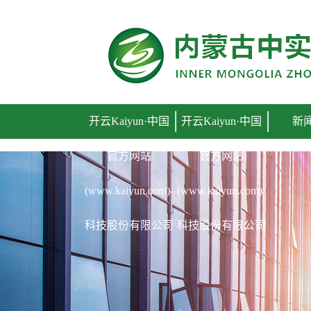
开云Kaiyun·中国官方网站(www.kaiyun.com)-科技
开云Kaiyun·中国
开云Kaiyun·中国
新
官方网站
官方网站
(www.kaiyun.com)-
(www.kaiyun.com)-
科技股份有限公司
科技股份有限公司