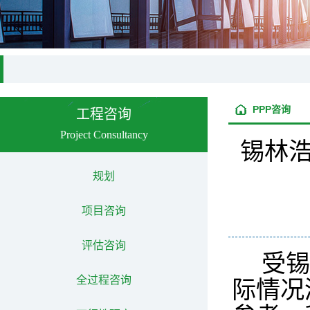
PPP咨询
工程咨询
Project Consultancy
锡林浩
规划
项目咨询
评估咨询
受
锡
全过程咨询
际情况