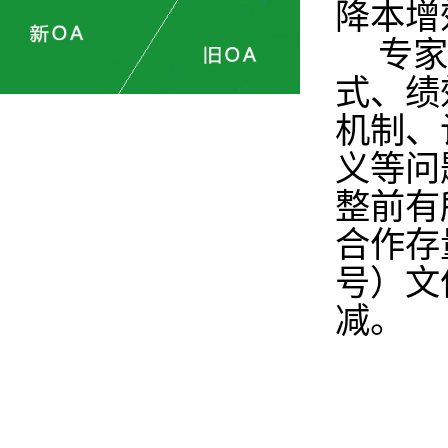
降本增
专家
式、绩
机制、
义等问
整前有
合作存
号）文
减。