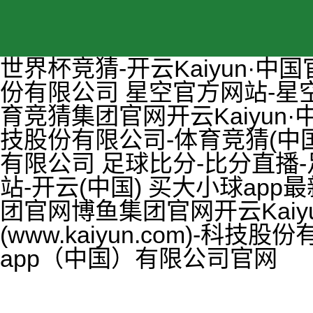
世界杯竞猜-开云Kaiyun·中国官方
份有限公司
星空官方网站-星空o
育竞猜集团官网开云Kaiyun·中国
技股份有限公司-体育竞猜(中国
有限公司
足球比分-比分直播
站-开云(中国)
买大小球app
团官网博鱼集团官网开云Kaiy
(www.kaiyun.com)-科技
app（中国）有限公司官网