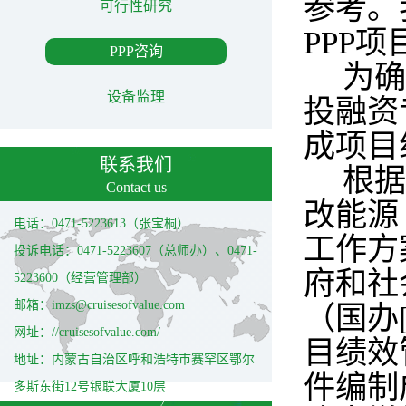
参考。
可行性研究
PPP
PPP咨询
为确
设备监理
投融资
成项目
联系我们
根据
Contact us
改能源〔
电话：0471-5223613（张宝桐）
工作方
投诉电话：0471-5223607（总师办）、0471-
府和社
5223600（经营管理部）
邮箱：imzs@cruisesofvalue.com
（国办
网址：//cruisesofvalue.com/
目绩效
地址：内蒙古自治区呼和浩特市赛罕区鄂尔
件编制
多斯东街12号银联大厦10层