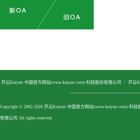
开云Kaiyun·中国官方网站(www.kaiyun.com)-科技股份有限公司
/
开云K
Copyright © 2002-2026 开云Kaiyun·中国官方网站(www.kaiyun.com)-科
有限公司 All rights reserved.