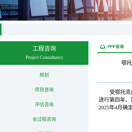
PPP咨询
工程咨询
Project Consultancy
鄂托
规划
项目咨询
受鄂托克
进行第四年、
评估咨询
2025年4月
全过程咨询