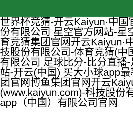
世界杯竞猜-开云Kaiyun·中国官方
份有限公司
星空官方网站-星空o
育竞猜集团官网开云Kaiyun·中国
技股份有限公司-体育竞猜(中国
有限公司
足球比分-比分直播
站-开云(中国)
买大小球app
团官网博鱼集团官网开云Kaiy
(www.kaiyun.com)-科技
app（中国）有限公司官网