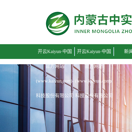
开云Kaiyun·中国官方网站(www.kaiyun.com)-科技
开云Kaiyun·中国
开云Kaiyun·中国
新
官方网站
官方网站
(www.kaiyun.com)-
(www.kaiyun.com)-
科技股份有限公司
科技股份有限公司