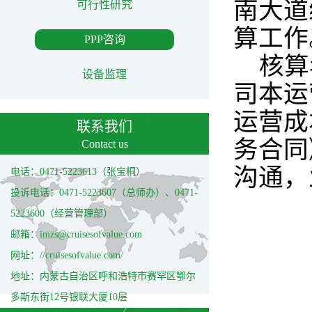
南大道
可行性研究
算工作
PPP咨询
核算
设备监理
司本运
运营成
联系我们
务合同
Contact us
沟通，
电话：0471-5223613（张宝桐）
投诉电话：0471-5223607（总师办）、0471-
5223600（经营管理部）
邮箱：imzs@cruisesofvalue.com
网址：//cruisesofvalue.com/
地址：内蒙古自治区呼和浩特市赛罕区鄂尔
多斯东街12号银联大厦10层