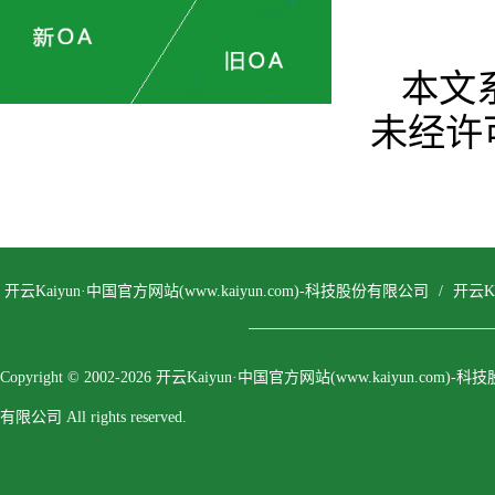
本文
未经许
开云Kaiyun·中国官方网站(www.kaiyun.com)-科技股份有限公司
/
开云K
Copyright © 2002-2026 开云Kaiyun·中国官方网站(www.kaiyun.com)-科
有限公司 All rights reserved.