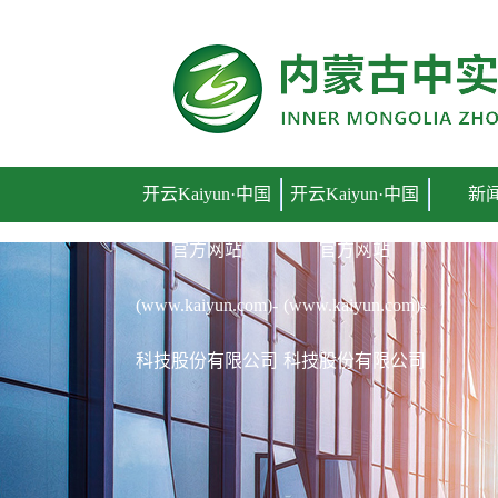
开云Kaiyun·中国官方网站(www.kaiyun.com)-科技
开云Kaiyun·中国
开云Kaiyun·中国
新
官方网站
官方网站
(www.kaiyun.com)-
(www.kaiyun.com)-
科技股份有限公司
科技股份有限公司