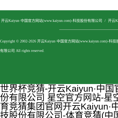
开云Kaiyun·中国官方网站(www.kaiyun.com)-科技股份有限公司
/
开云K
Copyright © 2002-2026 开云Kaiyun·中国官方网站(www.kaiyun.com)-科
有限公司 All rights reserved.
世界杯竞猜-开云Kaiyun·中国官方
份有限公司
星空官方网站-星空o
育竞猜集团官网开云Kaiyun·中国
技股份有限公司-体育竞猜(中国