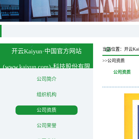
当前位置：
开云Kai
开云Kaiyun·中国官方网站
>>公司资质
(www.kaiyun.com)-科技股份有限
公司资质
公司简介
公司
About us
组织机构
公司资质
公司荣誉