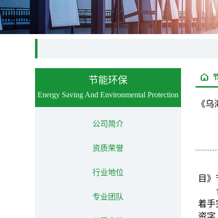
节能环保
Energy Saving And Environmental Protection
《乌
公司简介
资质荣誉
行业地位
目》
专业团队
着手
资字【