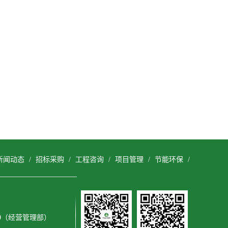
新闻动态
/
招标采购
/
工程咨询
/
项目管理
/
节能环保
/
3600（经营管理部）