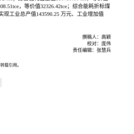
.51tce，等价值32326.42tce；综合能耗折标煤
，可实现工业总产值143590.25 万元、工业增加值
撰稿人：高颖
校对：庞伟
责任编辑：张慧兵
自转载引用。