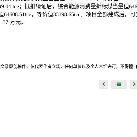
599.04 tce；抵扣绿证后，综合能源消费量折标煤当量值64608
64608.51tce，等价值33198.65tce。项目全部建成后
31.37 万元。
本文系原创稿件，仅代表作者立场，任何单位以及个人未经许可，不得擅