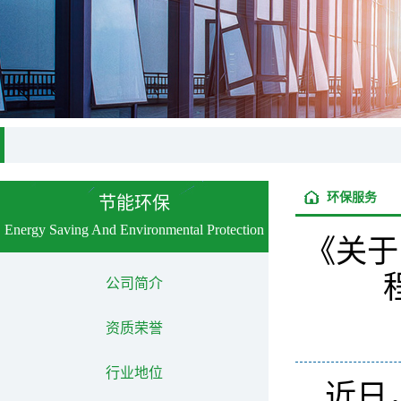
环保服务
节能环保
Energy Saving And Environmental Protection
《关于
公司简介
资质荣誉
行业地位
近日