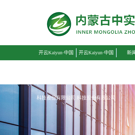
开云Kaiyun·中国官方网站(
份有限公司
开云Kaiyun·中国
开云Kaiyun·中国
新
官方网站
官方网站
(www.kaiyun.com)-
(www.kaiyun.com)-
科技股份有限公司
科技股份有限公司