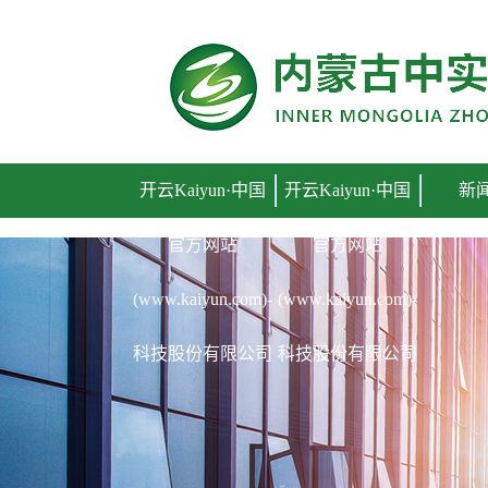
开云Kaiyun·中国官方网站(www.kaiyun.com)-科技
开云Kaiyun·中国
开云Kaiyun·中国
新
官方网站
官方网站
(www.kaiyun.com)-
(www.kaiyun.com)-
科技股份有限公司
科技股份有限公司