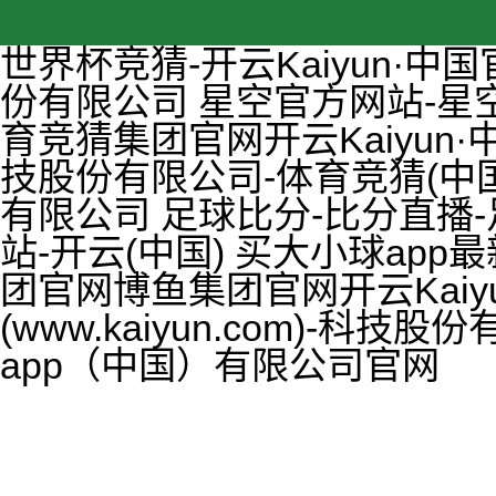
世界杯竞猜-开云Kaiyun·中国官方
份有限公司
星空官方网站-星空o
育竞猜集团官网开云Kaiyun·中国
技股份有限公司-体育竞猜(中国
有限公司
足球比分-比分直播
站-开云(中国)
买大小球app
团官网博鱼集团官网开云Kaiy
(www.kaiyun.com)-科技
app（中国）有限公司官网