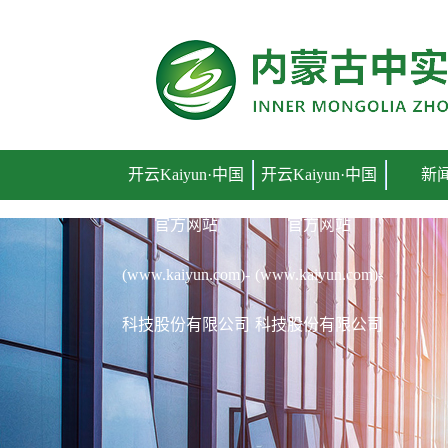
开云Kaiyun·中国官方网站(www.kaiyun.com)-科技
开云Kaiyun·中国
开云Kaiyun·中国
新
官方网站
官方网站
(www.kaiyun.com)-
(www.kaiyun.com)-
科技股份有限公司
科技股份有限公司