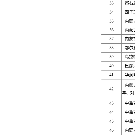
33
察右
34
四子
35
内蒙
36
内蒙
37
内蒙
38
鄂尔多
39
乌拉
40
巴彦
41
华润
内蒙古
42
年、对
43
中盐
44
中盐
45
中盐
46
内蒙