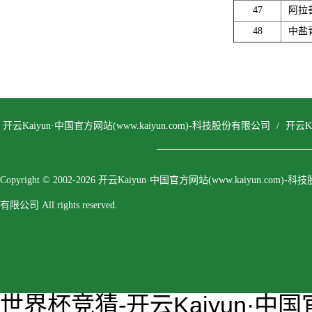
47
阿拉
48
中盐
开云Kaiyun·中国官方网站(www.kaiyun.com)-科技股份有限公司
/
开云K
Copyright © 2002-2026 开云Kaiyun·中国官方网站(www.kaiyun.com)-科
有限公司 All rights reserved.
世界杯竞猜-开云Kaiyun·中国官方