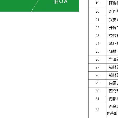
19
阿鲁
20
新巴
21
兴安
22
开鲁
23
奈曼
24
苏尼
25
锡林
26
华润
27
锡林
28
锡林
29
内蒙
30
西乌
31
两都
西乌
32
套基础