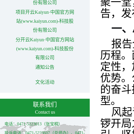
聚一堂
份有限公司
告，发
项目开云Kaiyun·中国官方网
站(www.kaiyun.com)-科技股
一、
份有限公司
分开云Kaiyun·中国官方网站
报告
(www.kaiyun.com)-科技股份
历程。
有限公司
定性，
通知公告
优势。
文化活动
的奋斗
型。
联系我们
风起
Contact us
锣开局
电话：0471-5223613（张宝桐）
投诉电话：0471-5223607（总师办）、0471-