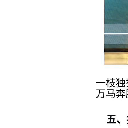
一枝独
万马奔
五、