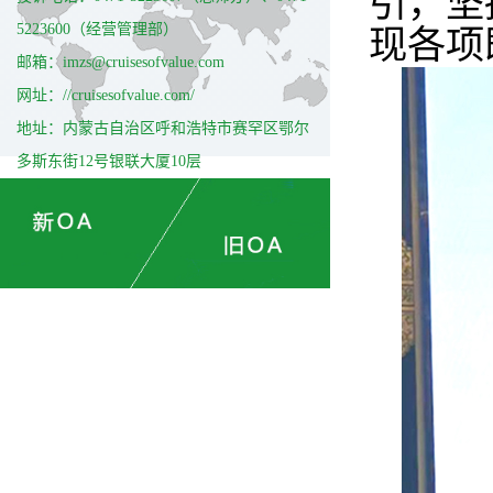
引，坚
5223600（经营管理部）
现各项
邮箱：imzs@cruisesofvalue.com
网址：//cruisesofvalue.com/
地址：内蒙古自治区呼和浩特市赛罕区鄂尔
多斯东街12号银联大厦10层