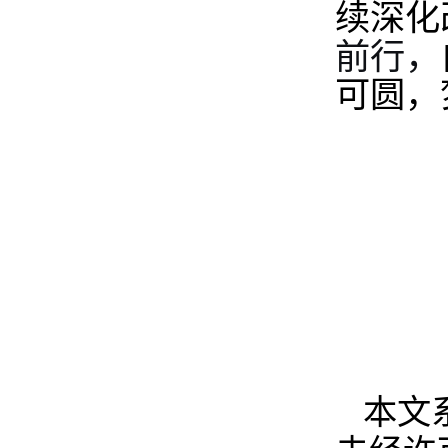
续深化
，
前行
可圆，
本文