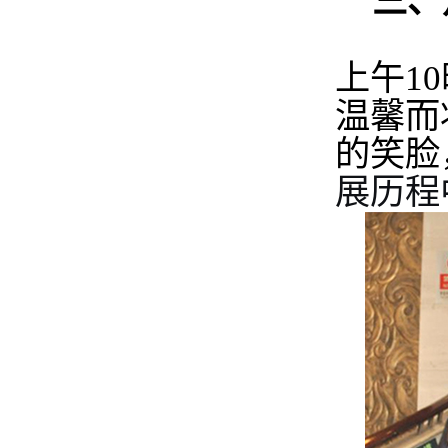
三、
上午1
温馨而
的笑脸
展历程